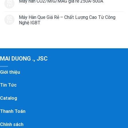
Máy hàn CO2/MIG/MAG giá rẻ 250A-500A
02
Th1
Máy Hàn Que Giá Rẻ – Chất Lượng Cao Từ Công
02
Th1
Nghệ IGBT
MAI DUONG ., JSC
Giới thiệu
Tin Tức
Catalog
Thanh Toán
Chính sách