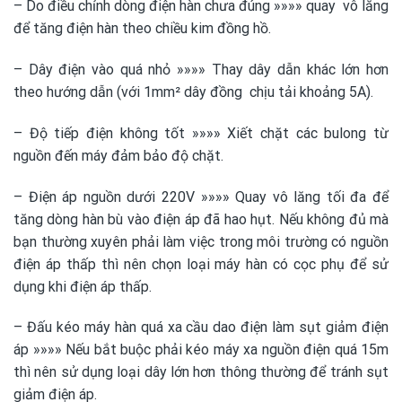
– Do điều chỉnh dòng điện hàn chưa đúng »»»» quay vô lăng
để tăng điện hàn theo chiều kim đồng hồ.
– Dây điện vào quá nhỏ »»»» Thay dây dẫn khác lớn hơn
theo hướng dẫn (với 1mm² dây đồng chịu tải khoảng 5A).
– Độ tiếp điện không tốt »»»» Xiết chặt các bulong từ
nguồn đến máy đảm bảo độ chặt.
– Điện áp nguồn dưới 220V »»»» Quay vô lăng tối đa để
tăng dòng hàn bù vào điện áp đã hao hụt. Nếu không đủ mà
bạn thường xuyên phải làm việc trong môi trường có nguồn
điện áp thấp thì nên chọn loại máy hàn có cọc phụ để sử
dụng khi điện áp thấp.
– Đấu kéo máy hàn quá xa cầu dao điện làm sụt giảm điện
áp »»»» Nếu bắt buộc phải kéo máy xa nguồn điện quá 15m
thì nên sử dụng loại dây lớn hơn thông thường để tránh sụt
giảm điện áp.