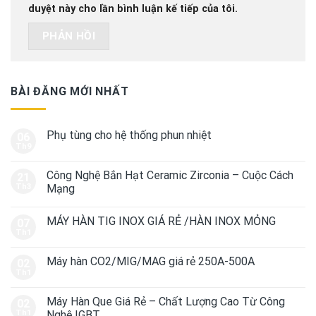
duyệt này cho lần bình luận kế tiếp của tôi.
BÀI ĐĂNG MỚI NHẤT
Phụ tùng cho hệ thống phun nhiệt
06
Th9
Công Nghệ Bắn Hạt Ceramic Zirconia – Cuộc Cách
21
Th3
Mạng
MÁY HÀN TIG INOX GIÁ RẺ /HÀN INOX MỎNG
07
Th1
Máy hàn CO2/MIG/MAG giá rẻ 250A-500A
02
Th1
Máy Hàn Que Giá Rẻ – Chất Lượng Cao Từ Công
02
Th1
Nghệ IGBT