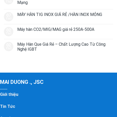
Th3
Mạng
MÁY HÀN TIG INOX GIÁ RẺ /HÀN INOX MỎNG
07
Th1
Máy hàn CO2/MIG/MAG giá rẻ 250A-500A
02
Th1
Máy Hàn Que Giá Rẻ – Chất Lượng Cao Từ Công
02
Th1
Nghệ IGBT
MAI DUONG ., JSC
Giới thiệu
Tin Tức