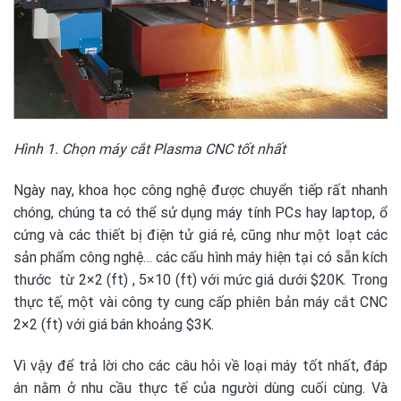
Hình 1. Chọn máy cắt Plasma CNC tốt nhất
Ngày nay, khoa học công nghệ được chuyển tiếp rất nhanh
chóng, chúng ta có thể sử dụng máy tính PCs hay laptop, ổ
cứng và các thiết bị điện tử giá rẻ, cũng như một loạt các
sản phẩm công nghệ… các cấu hình máy hiện tại có sẵn kích
thước từ 2×2 (ft) , 5×10 (ft) với mức giá dưới $20K. Trong
thực tế, một vài công ty cung cấp phiên bản máy cắt CNC
2×2 (ft) với giá bán khoảng $3K.
Vì vậy để trả lời cho các câu hỏi về loại máy tốt nhất, đáp
án nằm ở nhu cầu thực tế của người dùng cuối cùng. Và