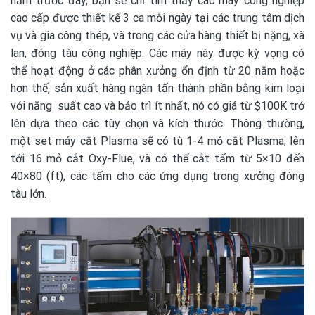
năm trước đây, bạn sẽ chỉ tìm thấy các máy công nghiệp
cao cấp được thiết kế 3 ca mỗi ngày tại các trung tâm dịch
vụ và gia công thép, và trong các cửa hàng thiết bị nặng, xà
lan, đóng tàu công nghiệp. Các máy này được kỳ vọng có
thể hoạt động ở các phân xưởng ổn định từ 20 năm hoặc
hơn thế, sản xuất hàng ngàn tấn thành phần bằng kim loại
với năng suất cao và bảo trì ít nhất, nó có giá từ $100K trở
lên dựa theo các tùy chọn và kích thước. Thông thường,
một set máy cắt Plasma sẽ có tù 1-4 mỏ cắt Plasma, lên
tới 16 mỏ cắt Oxy-Flue, và có thể cắt tấm từ 5×10 đến
40×80 (ft), các tấm cho các ứng dụng trong xưởng đóng
tàu lớn.