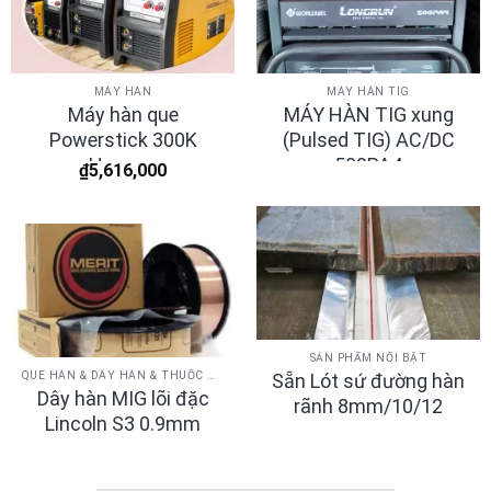
MÁY HÀN
MÁY HÀN TIG
Máy hàn que
MÁY HÀN TIG xung
Powerstick 300K
(Pulsed TIG) AC/DC
Hugong
500PA4
₫
5,616,000
SẢN PHẨM NỔI BẬT
QUE HÀN & DÂY HÀN & THUỐC HÀN
Sẵn Lót sứ đường hàn
Dây hàn MIG lõi đặc
rãnh 8mm/10/12
Lincoln S3 0.9mm