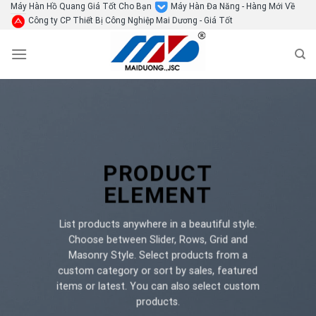
Skip
Máy Hàn Hồ Quang Giá Tốt Cho Bạn
Máy Hàn Đa Năng - Hàng Mới Về
Công ty CP Thiết Bị Công Nghiệp Mai Dương - Giá Tốt
to
content
PRODUCT
ELEMENT
List products anywhere in a beautiful style.
Choose between Slider, Rows, Grid and
Masonry Style. Select products from a
custom category or sort by sales, featured
items or latest. You can also select custom
products.