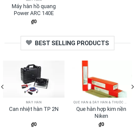
Máy hàn hồ quang
Power ARC 140E
₫
0
BEST SELLING PRODUCTS
MÁY HÀN
QUE HÀN & DÂY HÀN & THUỐC HÀN
Que hàn hợp kim nền
Can nhiệt hàn TP 2N
Niken
₫
0
₫
0