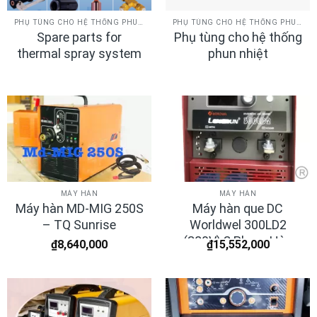
PHỤ TÙNG CHO HỆ THỐNG PHUN NHIỆT
PHỤ TÙNG CHO HỆ THỐNG PHUN NHIỆT
Spare parts for
Phụ tùng cho hệ thống
thermal spray system
phun nhiệt
MÁY HÀN
MÁY HÀN
Máy hàn MD-MIG 250S
Máy hàn que DC
– TQ Sunrise
Worldwel 300LD2
(380V) 3 Pha – Hàn
₫
8,640,000
₫
15,552,000
Quốc