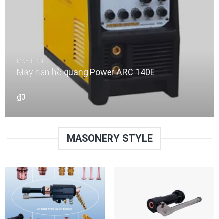
MÁY HÀN
Máy hàn hồ quang Power ARC 140E
₫
0
MASONERY STYLE