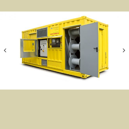
Thiết bị xử lý gia nhiệt đặc biệt Weldotherm
₫
0