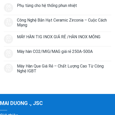
Phụ tùng cho hệ thống phun nhiệt
06
Th9
Công Nghệ Bắn Hạt Ceramic Zirconia – Cuộc Cách
21
Th3
Mạng
MÁY HÀN TIG INOX GIÁ RẺ /HÀN INOX MỎNG
07
Th1
Máy hàn CO2/MIG/MAG giá rẻ 250A-500A
02
Th1
Máy Hàn Que Giá Rẻ – Chất Lượng Cao Từ Công
02
Th1
Nghệ IGBT
MAI DUONG ., JSC