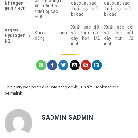
bình thường ít
Nitrogen
cắt xuất sắc.
cắt xuất sắc.
xỉ. Tuổi thọ
(N2) / H20
Tuổi thọ thiết
Tuổi thọ thiết
thiết bị cao
bị cao
bị cao
nhất
Xuất sắc đối
Xuất sắc đối
Argon
Không nên
với tấm cắt
với tấm cắt
Hydrogen /
dùng
dày hơn 1/2
dày hơn 1/2
N2
inch
inch
This entry was posted in
Cẩm nang cơ khí
,
Tin tức
. Bookmark the
permalink
.
SADMIN SADMIN