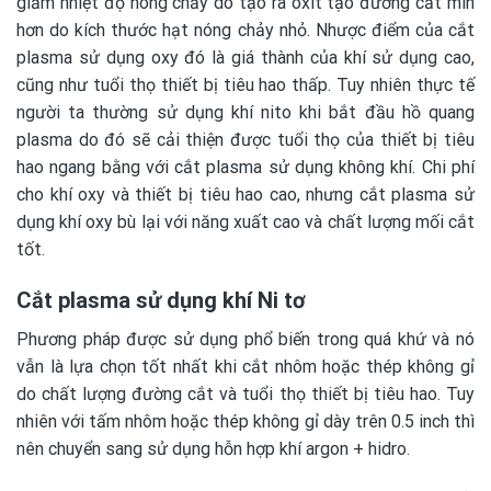
giảm nhiệt độ nóng chảy do tạo ra oxit tạo đường cắt min
hơn do kích thước hạt nóng chảy nhỏ. Nhược điểm của cắt
plasma sử dụng oxy đó là giá thành của khí sử dụng cao,
cũng như tuổi thọ thiết bị tiêu hao thấp. Tuy nhiên thực tế
người ta thường sử dụng khí nito khi bắt đầu hồ quang
plasma do đó sẽ cải thiện được tuổi thọ của thiết bị tiêu
hao ngang bằng với cắt plasma sử dụng không khí. Chi phí
cho khí oxy và thiết bị tiêu hao cao, nhưng cắt plasma sử
dụng khí oxy bù lại với năng xuất cao và chất lượng mối cắt
tốt.
Cắt plasma sử dụng khí Ni tơ
Phương pháp được sử dụng phổ biến trong quá khứ và nó
vẫn là lựa chọn tốt nhất khi cắt nhôm hoặc thép không gỉ
do chất lượng đường cắt và tuổi thọ thiết bị tiêu hao. Tuy
nhiên với tấm nhôm hoặc thép không gỉ dày trên 0.5 inch thì
nên chuyển sang sử dụng hỗn hợp khí argon + hidro.