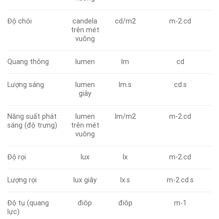
Độ chói
candela
cd/m2
m-2.cd
trên mét
vuông
Quang thông
lumen
lm
cd
Lượng sáng
lumen
lm.s
cd.s
giây
Năng suất phát
lumen
lm/m2
m-2.cd
sáng (độ trưng)
trên mét
vuông
Độ rọi
lux
lx
m-2.cd
Lượng rọi
lux giây
lx.s
m-2.cd.s
Độ tụ (quang
điôp
điôp
m-1
lực)