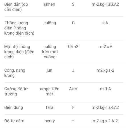
Điện dẫn (độ
simen
S
m-2.kg-1.s3.A2
dẫn điện)
Thông lượng
culông
C
s.A
điện (thông
lượng điện dịch)
Mật độ thông
culông
C/m2
m-2.s.A
lượng điện (điện
trên mét
dịch)
vuông
Công, năng
jun
J
m2.kg.s-2
lượng
Cường độ từ
ampe trên
A/m
m-1.A
trường
mét
Điện dung
fara
F
m-2.kg-1.s4.A2
Độ tự cảm
henry
H
m2.kg.s-2.A-2