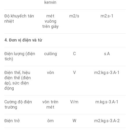
kenvin
Độ khuyếch tán
mét
m2/s
m2.s-1
nhiệt
vuông
trên giây
4. Đơn vị điện và từ
Điện lượng (điện
culông
C
s.A
tích)
Điện thế, hiệu
vôn
V
m2.kg.s-3.A-1
điện thế (điện
áp), sức điện
động
Cường độ điện
vôn trên
V/m
m.kg.s-3.A-1
trường
mét
Điện trở
ôm
W
m2.kg.s-3.A-2