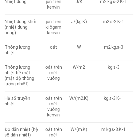
Nhiệt dung
jun trên
J/K
m2.kg.s-2.K-1
kenvin
Nhiệt dung khối
jun trên
J/(kg.K)
m2.s-2.K-1
(nhiệt dung
kilôgam
riêng)
kenvin
Thông lượng
oát
W
m2.kg.s-3
nhiệt
Thông lượng
oát trên
W/m2
kg.s-3
nhiệt bề mặt
mét
(mật độ thông
vuông
lượng nhiệt)
Hệ số truyền
oát trên
W/(m2.K)
kg.s-3.K-1
nhiệt
mét
vuông
kenvin
Độ dẫn nhiệt (hệ
oát trên
W/(m.K)
m.kg.s-3.K-1
số dẫn nhiệt)
mét