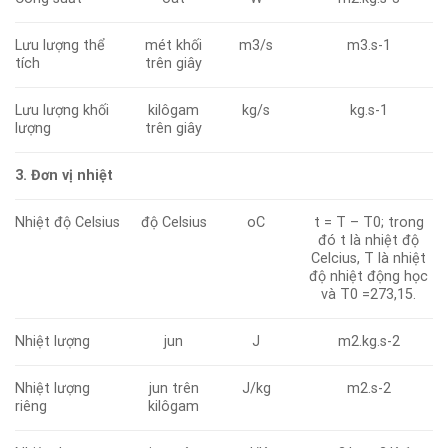
Lưu lượng thể
mét khối
m3/s
m3.s-1
tích
trên giây
Lưu lượng khối
kilôgam
kg/s
kg.s-1
lượng
trên giây
3. Đơn vị nhiệt
Nhiệt độ Celsius
độ Celsius
oC
t = T – T0; trong
đó t là nhiệt độ
Celcius, T là nhiệt
độ nhiệt động học
và T0 =273,15.
Nhiệt lượng
jun
J
m2.kg.s-2
Nhiệt lượng
jun trên
J/kg
m2.s-2
riêng
kilôgam