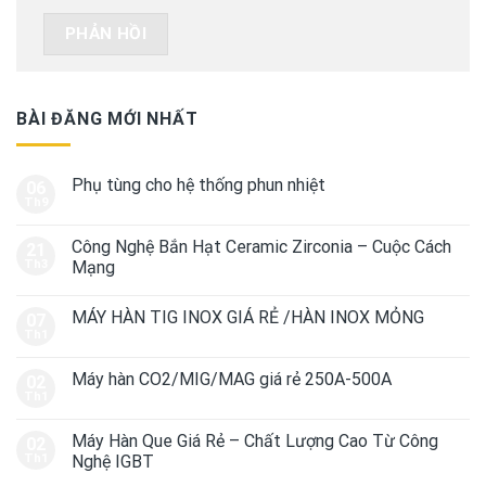
BÀI ĐĂNG MỚI NHẤT
Phụ tùng cho hệ thống phun nhiệt
06
Th9
Công Nghệ Bắn Hạt Ceramic Zirconia – Cuộc Cách
21
Th3
Mạng
MÁY HÀN TIG INOX GIÁ RẺ /HÀN INOX MỎNG
07
Th1
Máy hàn CO2/MIG/MAG giá rẻ 250A-500A
02
Th1
Máy Hàn Que Giá Rẻ – Chất Lượng Cao Từ Công
02
Th1
Nghệ IGBT