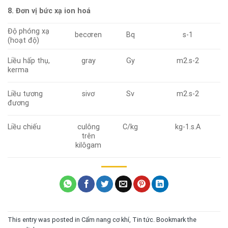
8. Đơn vị bức xạ ion hoá
Độ phóng xạ
becơren
Bq
s-1
(hoạt độ)
Liều hấp thụ,
gray
Gy
m2.s-2
kerma
Liều tương
sivơ
Sv
m2.s-2
đương
Liều chiếu
culông
C/kg
kg-1.s.A
trên
kilôgam
This entry was posted in
Cẩm nang cơ khí
,
Tin tức
. Bookmark the