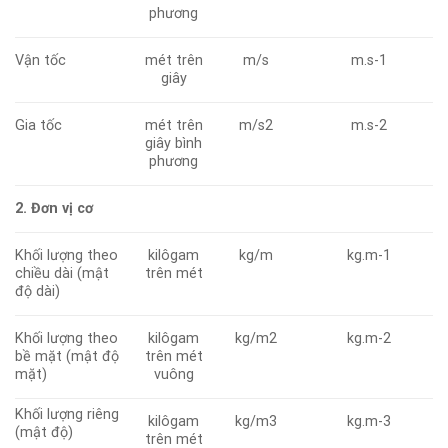
phương
Vận tốc
mét trên
m/s
m.s-1
giây
Gia tốc
mét trên
m/s2
m.s-2
giây bình
phương
2. Đơn vị cơ
Khối lượng theo
kilôgam
kg/m
kg.m-1
chiều dài (mật
trên mét
độ dài)
Khối lượng theo
kilôgam
kg/m2
kg.m-2
bề mặt (mật độ
trên mét
mặt)
vuông
Khối lượng riêng
kilôgam
kg/m3
kg.m-3
(mật độ)
trên mét