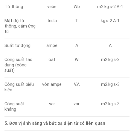
Từ thông
vebe
Wb
m2.kg.s-2.A-1
Mật độ từ
tesla
T
kg.s-2.A-1
thông, cảm ứng
từ
Suất từ động
ampe
A
A
Công suất tác
oát
W
m2.kg.s-3
dụng (công
suất)
Công suất biểu
vôn ampe
V.A
m2.kg.s-3
kiến
Công suất
var
var
m2.kg.s-3
kháng
5. Đơn vị ánh sáng và bức xạ điện từ có liên quan