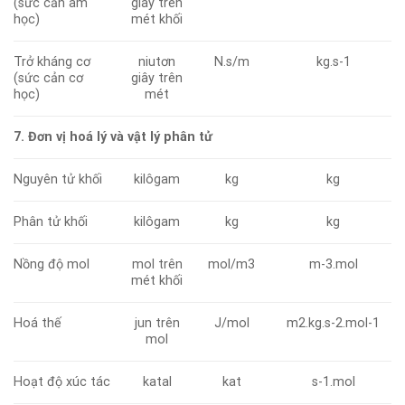
(sức cản âm
giây trên
học)
mét khối
Trở kháng cơ
niutơn
N.s/m
kg.s-1
(sức cản cơ
giây trên
học)
mét
7. Đơn vị hoá lý và vật lý phân tử
Nguyên tử khối
kilôgam
kg
kg
Phân tử khối
kilôgam
kg
kg
Nồng độ mol
mol trên
mol/m3
m-3.mol
mét khối
Hoá thế
jun trên
J/mol
m2.kg.s-2.mol-1
mol
Hoạt độ xúc tác
katal
kat
s-1.mol