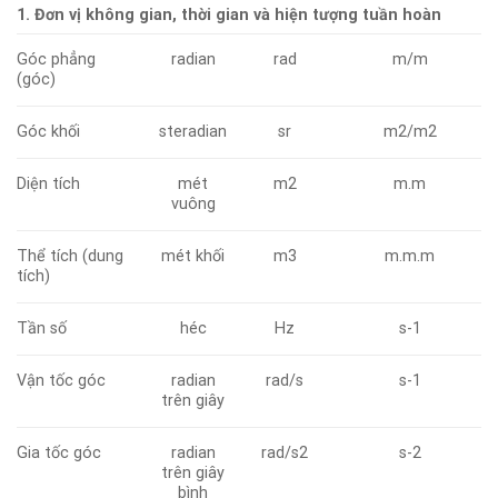
1. Đơn vị không gian, thời gian và hiện tượng tuần hoàn
Góc phẳng
radian
rad
m/m
(góc)
Góc khối
steradian
sr
m2/m2
Diện tích
mét
m2
m.m
vuông
Thể tích (dung
mét khối
m3
m.m.m
tích)
Tần số
héc
Hz
s-1
Vận tốc góc
radian
rad/s
s-1
trên giây
Gia tốc góc
radian
rad/s2
s-2
trên giây
bình