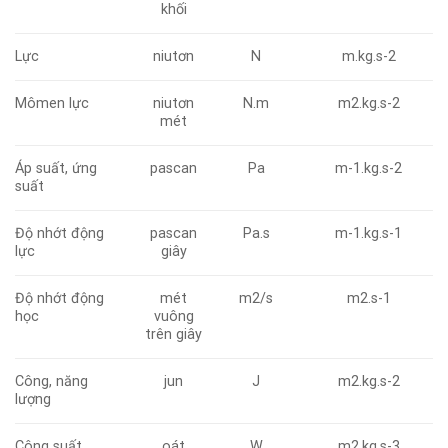
khối
Lực
niutơn
N
m.kg.s-2
Mômen lực
niutơn
N.m
m2.kg.s-2
mét
Áp suất, ứng
pascan
Pa
m-1.kg.s-2
suất
Độ nhớt động
pascan
Pa.s
m-1.kg.s-1
lực
giây
Độ nhớt động
mét
m2/s
m2.s-1
học
vuông
trên giây
Công, năng
jun
J
m2.kg.s-2
lượng
Công suất
oát
W
m2.kg.s-3