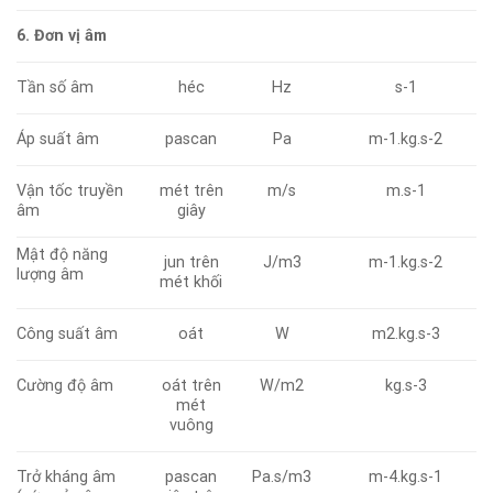
6. Đơn vị âm
Tần số âm
héc
Hz
s-1
Áp suất âm
pascan
Pa
m-1.kg.s-2
Vận tốc truyền
mét trên
m/s
m.s-1
âm
giây
Mật độ năng
jun trên
J/m3
m-1.kg.s-2
lượng âm
mét khối
Công suất âm
oát
W
m2.kg.s-3
Cường độ âm
oát trên
W/m2
kg.s-3
mét
vuông
Trở kháng âm
pascan
Pa.s/m3
m-4.kg.s-1