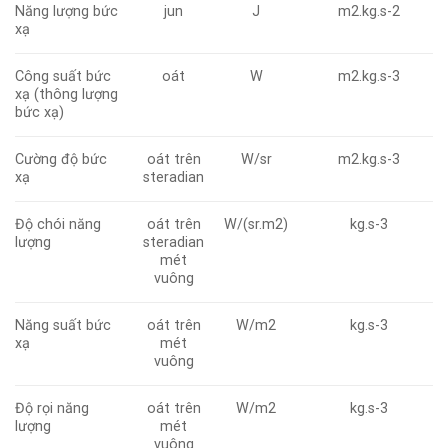
Năng lượng bức
jun
J
m2.kg.s-2
xạ
Công suất bức
oát
W
m2.kg.s-3
xạ (thông lượng
bức xạ)
Cường độ bức
oát trên
W/sr
m2.kg.s-3
xạ
steradian
Độ chói năng
oát trên
W/(sr.m2)
kg.s-3
lượng
steradian
mét
vuông
Năng suất bức
oát trên
W/m2
kg.s-3
xạ
mét
vuông
Độ rọi năng
oát trên
W/m2
kg.s-3
lượng
mét
vuông