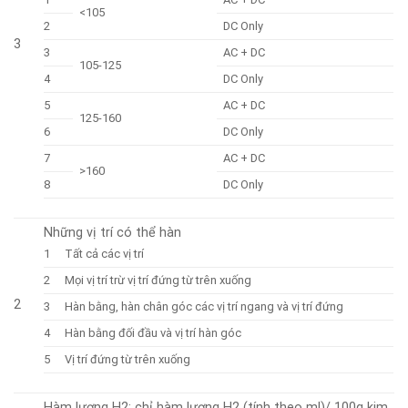
<105
2
DC Only
3
3
AC + DC
105-125
4
DC Only
5
AC + DC
125-160
6
DC Only
7
AC + DC
>160
8
DC Only
Những vị trí có thể hàn
1
Tất cả các vị trí
2
Mọi vị trí trừ vị trí đứng từ trên xuống
2
3
Hàn bằng, hàn chân góc các vị trí ngang và vị trí đứng
4
Hàn bằng đối đầu và vị trí hàn góc
5
Vị trí đứng từ trên xuống
Hàm lượng H2: chỉ hàm lượng H2 (tính theo ml)/ 100g kim