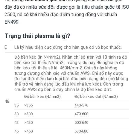
đây đã có nhiều sửa đổi, được gọi là tiêu chuẩn quốc tế ISO
2560, nó có khá nhiều đặc điểm tương đồng với chuẩn
EN499.
Trạng thái plasma là gì?
E
Là ký hiệu điện cực dùng cho hàn que có vỏ bọc thuốc.
Độ bền kéo (in N/mm2). Nhân chỉ số trên với 10 tính ra độ
bền kéo tối thiểu N/mm2. Trong ví dụ này 46 nghĩa là độ
bền kéo tối thiểu sẽ là 460N/mm2. Chỉ số này không
tương đương chính xác với chuẩn AWS. Chỉ số này được
đo tại thời điểm kim loại bắt đầu biến dạng dẻo (nó không
thể trở về hình dạng lúc đầu khi nhả lực kéo). Còn trong
chuẩn AWS độ bền ở đây chính là độ bền kéo đứt.
Độ bền kéo (N/mm2)
Độ bền kéo đứt (N/mm2)
46
35
>355
440-570
38
>380
470-600
42
>420
500-640
46
>460
530-680