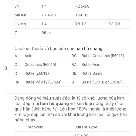
3Ni
1.4
> 2.6-3.8
–
Mn1Ni
> 1.4-2.0
0.6-0.12
–
1NiMo
1.4
0.8-1.2
0.3-0.6
Z
Other
Các loại thuốc vỏ bọc của que
hàn hồ quang
A
Acid
RC
Rutile Cellulosic (E6013)
C
Cellulosic (E6010)
RA
Rutile Acid
B
R
Rutile (E6013)
RB
Rutile Basic
RR
Rutile Vỏ dày (E7024)
B
Basic (E7018 or E7016)
Dạng dòng và hiệu suất đắp: là tỷ số khối lượng của kim
loại đắp mối
hàn hồ quang
với kim loại nóng chảy ở lõi
que hàn (tính bằng %). Lớn hơn 100% nghĩa là khối lượng
kim loại đắp lớn hơn so với khối lượng kim loại lõi que hàn
nóng chảy.
Recovery
Current Type
1
AC + DC