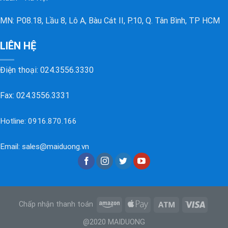
MN: P08.18, Lầu 8, Lô A, Bàu Cát II, P.10, Q. Tân Bình, TP HCM
LIÊN HỆ
Điện thoại:
024.3556.3330
Fax: 024.3556.3331
Hotline:
0916.870.166
Email:
sales@maiduong.vn
Chấp nhận thanh toán
@2020 MAIDUONG