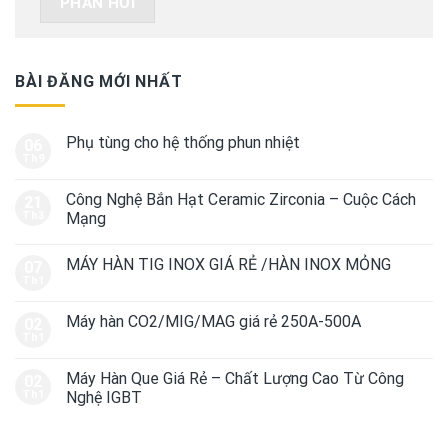
BÀI ĐĂNG MỚI NHẤT
Phụ tùng cho hệ thống phun nhiệt
06
Th9
Công Nghệ Bắn Hạt Ceramic Zirconia – Cuộc Cách
21
Th3
Mạng
MÁY HÀN TIG INOX GIÁ RẺ /HÀN INOX MỎNG
07
Th1
Máy hàn CO2/MIG/MAG giá rẻ 250A-500A
02
Th1
Máy Hàn Que Giá Rẻ – Chất Lượng Cao Từ Công
02
Th1
Nghệ IGBT