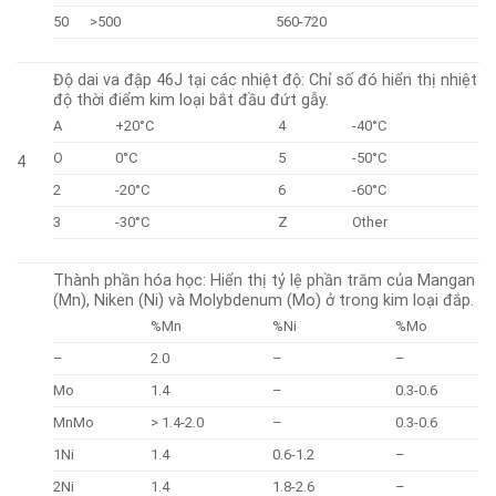
50
>500
560-720
Độ dai va đập 46J tại các nhiệt độ: Chỉ số đó hiển thị nhiệt
độ thời điểm kim loại bắt đầu đứt gẫy.
A
+20°C
4
-40°C
O
0°C
5
-50°C
4
2
-20°C
6
-60°C
3
-30°C
Z
Other
Thành phần hóa học: Hiển thị tỷ lệ phần trăm của Mangan
(Mn), Niken (Ni) và Molybdenum (Mo) ở trong kim loại đắp.
%Mn
%Ni
%Mo
–
2.0
–
–
Mo
1.4
–
0.3-0.6
MnMo
> 1.4-2.0
–
0.3-0.6
1Ni
1.4
0.6-1.2
–
2Ni
1.4
1.8-2.6
–