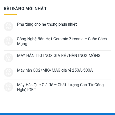
BÀI ĐĂNG MỚI NHẤT
Phụ tùng cho hệ thống phun nhiệt
06
Th9
Công Nghệ Bắn Hạt Ceramic Zirconia – Cuộc Cách
21
Th3
Mạng
MÁY HÀN TIG INOX GIÁ RẺ /HÀN INOX MỎNG
07
Th1
Máy hàn CO2/MIG/MAG giá rẻ 250A-500A
02
Th1
Máy Hàn Que Giá Rẻ – Chất Lượng Cao Từ Công
02
Th1
Nghệ IGBT