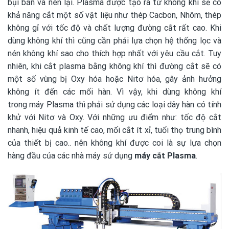
bụi bẩn và nén lại. Plasma được tạo ra từ không khí sẽ có
khả năng cắt một số vật liệu như thép Cacbon, Nhôm, thép
không gỉ với tốc độ và chất lượng đường cắt rất cao. Khi
dùng không khí thì cũng cần phải lựa chọn hệ thống lọc và
nén không khí sao cho thích hợp nhất với yêu cầu cắt. Tuy
nhiên, khi cắt plasma bằng không khí thì đường cắt sẽ có
một số vùng bị Oxy hóa hoặc Nitơ hóa, gây ảnh hưởng
không ít đến các mối hàn. Vì vậy, khi dùng không khí
trong máy Plasma thì phải sử dụng các loại dây hàn có tính
khử với Nitơ và Oxy. Với những ưu điểm như: tốc độ cắt
nhanh, hiệu quả kinh tế cao, mối cắt ít xỉ, tuổi thọ trung bình
của thiết bị cao.. nên không khí được coi là sự lựa chọn
hàng đầu của các nhà máy sử dụng
máy cắt Plasma
.