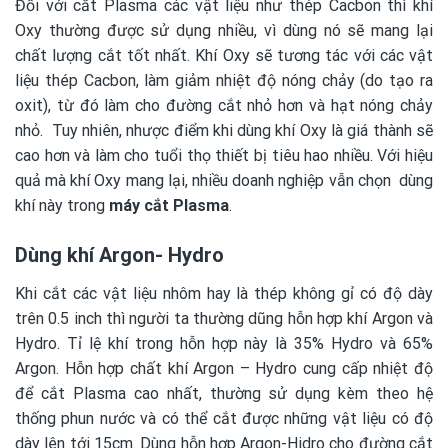
Đối với cắt Plasma các vật liệu như thép Cacbon thì khí
Oxy thường được sử dụng nhiều, vì dùng nó sẽ mang lại
chất lượng cắt tốt nhất. Khí Oxy sẽ tương tác với các vật
liệu thép Cacbon, làm giảm nhiệt độ nóng chảy (do tạo ra
oxit), từ đó làm cho đường cắt nhỏ hơn và hạt nóng chảy
nhỏ. Tuy nhiên, nhược điểm khi dùng khí Oxy là giá thành sẽ
cao hơn và làm cho tuổi thọ thiết bị tiêu hao nhiều. Với hiệu
quả mà khí Oxy mang lại, nhiều doanh nghiệp vẫn chọn dùng
khí này trong
máy cắt Plasma
.
Dùng khí Argon- Hydro
Khi cắt các vật liệu nhôm hay là thép không gỉ có độ dày
trên 0.5 inch thì người ta thường dũng hỗn hợp khí Argon và
Hydro. Tỉ lệ khí trong hỗn hợp này là 35% Hydro và 65%
Argon. Hỗn hợp chất khí Argon – Hydro cung cấp nhiệt độ
để cắt Plasma cao nhất, thường sử dụng kèm theo hệ
thống phun nước và có thể cắt được những vật liệu có độ
dày lên tới 15cm. Dùng hỗn hợp Argon-Hidro cho đường cắt